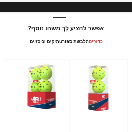
ייעוץ לפני קניה
תשלום מאובטח
אפשרות החזרה*
אפשר להציע לך משהו נוסף?
כדורים
הלבשת ספורט
תיקים וכיסויים