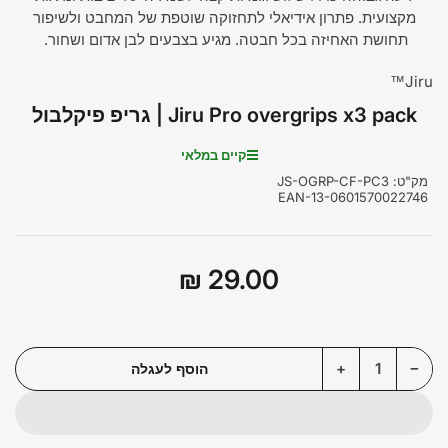
מקצועית. פתרון אידיאלי לתחזוקה שוטפת של המחבט ולשיפור
תחושת האחיזה בכל חבטה. מגיע בצבעים לבן אדום ושחור.
Jiru™
Jiru Pro overgrips x3 pack | גריפ פיקלבול
קיים במלאי
מק"ט:
JS-OGRP-CF-PC3
EAN-13-0601570022746
29.00 ₪
מחיר
רגיל
הפחת את הכמות עבור Jiru Pro overgrips x3 pack | גריפ פיקלבול
הגדל את הכמות עבור Jiru Pro overgrips x3 pack | גריפ פיקלבול
+
−
הוסף לעגלה
כמות