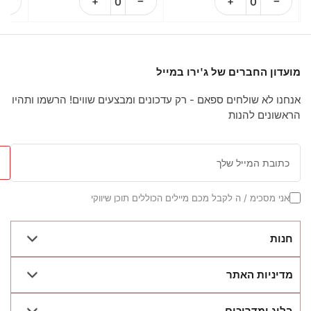
הפחת את הכמות עבור Default Title
הגדל את הכמות עבור Default Title
הפחת את הכמות עבור Default Title
הגדל את הכמות עבור Default Title
הפחת את הכ
−
+
−
+
−
מועדון החברים של ג'ירו במייל
אנחנו לא שולחים ספאם - רק עדכונים ומבצעים שווים! הרשמו ותהיו
הראשונים להנות
כתובת
המייל
שלך
אני מסכימ / ה לקבל מכם מיילים הכוללים תוכן שיווקי
חנות
ציוד פיקלבול מקצועי
מדיניות האתר
מתחילים ופנאי
כדורי פיקלבול | ™TOUR-X7
Jiru™ Team
בלוג ומדריכים