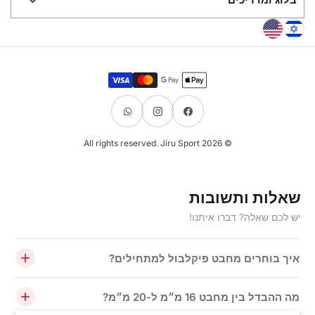
ביגוד ספורט והלבשה
שאלות ותשובות
גיפט קארד
מדיניות משלוחים
מדריך לבחירת מחבט פיקלבול
באנדלים וקיטים
החזרות וביטולים
בחירת כדור פיקלבול
כל המוצרים
מדיניות פרטיות
DUPR דירוג שחקנים
שיטות
תקנון
סימון מגרש פיקלבול
תשלום
צרו קשר
פיקלבול בחינוך - משחק מנצח
מפת האתר
פייסבוק
אינסטגרם
וואטס-אפ
פרטנרים
נגישות באתר
© All rights reserved. Jiru Sport 2026
שאלות ותשובות
יש לכם שאלה? דברו איתנו!
איך בוחרים מחבט פיקלבול למתחילים?
מה ההבדל בין מחבט 16 מ״מ ל-20 מ״מ?