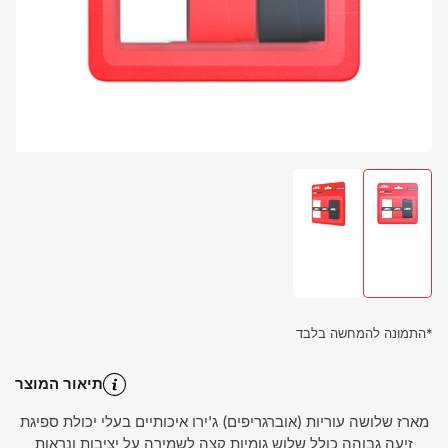
gallery
view
Load
Load
image
image
2
1
in
in
gallery
gallery
view
view
*התמונה להמחשה בלבד
תיאור המוצר
מארז שלושה עוריות (אוברגריפים) ג'ירו איכותיים בעלי יכולת ספיגת
זיעה גבוהה כולל שלוש גומיות קצה לשמירה על יציבות ונראות